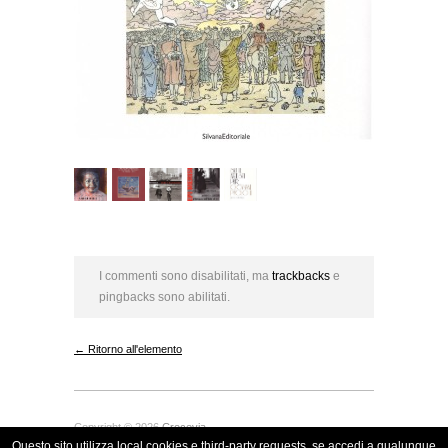
I commenti sono disabilitati, ma
trackbacks
e
pingbacks sono abilitati.
← Ritorno all'elemento
Copyright © 2026
Crocevia
Questo sito utilizza local cookies e third-party requests, se accedi a qualunque