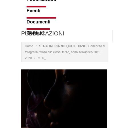
Eventi
Documenti
PUBBLICAZIONI
Contatti
Home
/
STRAORDINARIO QUOTIDIANO, Concorso di
fotografia rivolto alle classi terze, anno scolastico 2019-
2020
/
M. K_