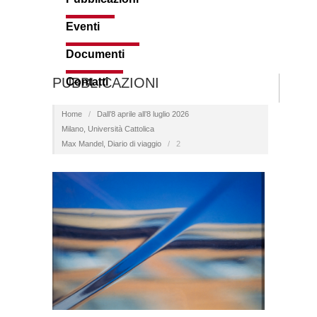
Eventi
Documenti
PUBBLICAZIONI
Contatti
Home
/
Dall’8 aprile all’8 luglio 2026
Milano, Università Cattolica
Max Mandel, Diario di viaggio
/
2